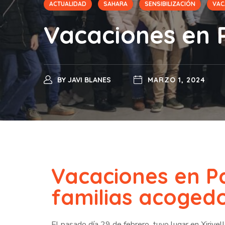
ACTUALIDAD
SAHARA
SENSIBILIZACIÓN
VAC
Vacaciones en P
BY
JAVI BLANES
MARZO 1, 2024
Vacaciones en Pa
familias acoged
El pasado día 29 de febrero, tuvo lugar en Xirive