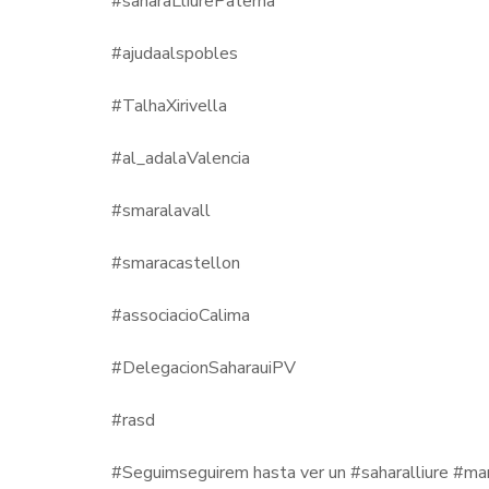
#saharaLliurePaterna
#ajudaalspobles
#TalhaXirivella
#al_adalaValencia
#smaralavall
#smaracastellon
#associacioCalima
#DelegacionSaharauiPV
#rasd
#Seguimseguirem hasta ver un #saharalliure #m