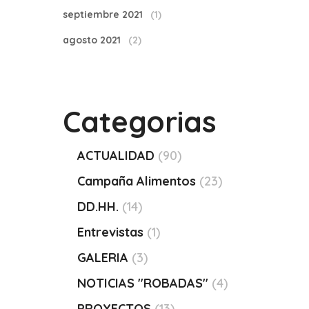
septiembre 2021
(1)
agosto 2021
(2)
Categorias
ACTUALIDAD
(90)
Campaña Alimentos
(23)
DD.HH.
(14)
Entrevistas
(1)
GALERIA
(3)
NOTICIAS "ROBADAS"
(4)
PROYECTOS
(13)