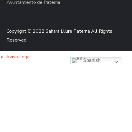
Ayuntamiento de Paterna
Copyright © 2022 Sahara Lliure Paterna All Rights
Reserved.
Aviso Legal
Spanish
Política de Privacidad
Política de Cookies
Esta web utiliza cookies propias y de terceros para su correcto
funcionamiento y para fines analíticos. Contiene enlaces a sitios
web de terceros con políticas de privacidad ajenas que podrás
aceptar o no cuando accedas a ellos. Al hacer clic en el botón
Aceptar, acepta el uso de estas tecnologías y el